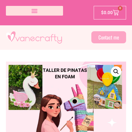
0
$
0.00
Contact me