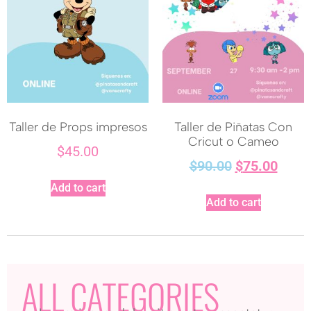
Taller de Props impresos
Taller de Piñatas Con
Cricut o Cameo
$
45.00
$
90.00
$
75.00
Add to cart
Add to cart
ALL CATEGORIES